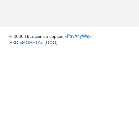
© 2026 Платёжный сервис «
PayAnyWay
»
НКО «
МОНЕТА
» (ООО)