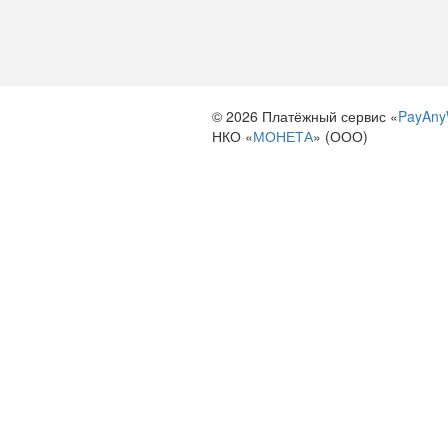
© 2026 Платёжный сервис «
PayAny
НКО «
МОНЕТА
» (ООО)