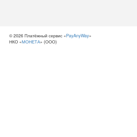
© 2026 Платёжный сервис «
PayAnyWay
»
НКО «
МОНЕТА
» (ООО)