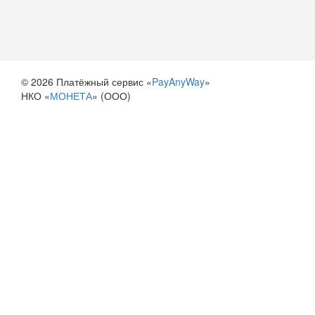
© 2026 Платёжный сервис «
PayAnyWay
»
НКО «
МОНЕТА
» (ООО)