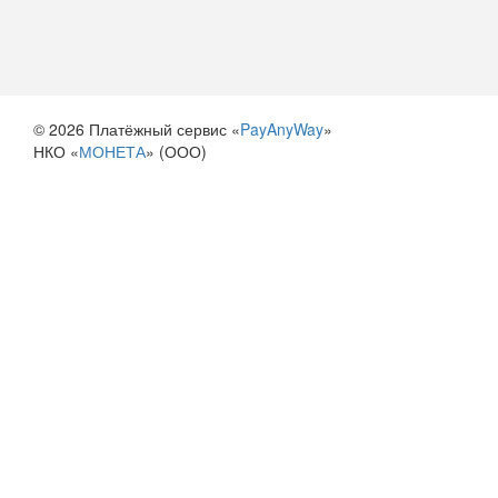
© 2026 Платёжный сервис «
PayAnyWay
»
НКО «
МОНЕТА
» (ООО)